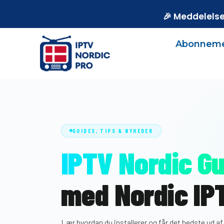
🎉 Meddelelse
Abonnem
GUIDES, TIPS & NYHEDER
IPTV Nordic G
med Nordic IP
Lær hvordan du installerer og får det bedste ud a