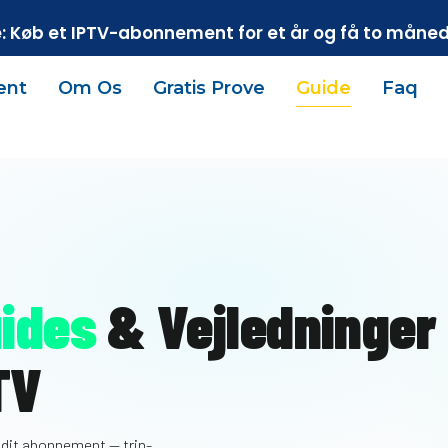
: Køb et IPTV-abonnement for et år og få to måneder
ent
Om Os
Gratis Prove
Guide
Faq
uides
& Vejledninger
TV
f dit abonnement — trin-