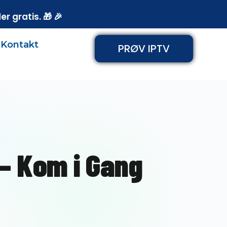
 gratis. 🎁 🎉
Kontakt
PRØV IPTV
 – Kom i Gang