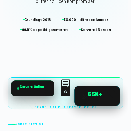
buffering, uden kompromiser.
Grundlagt 2018
50.000+ tilfredse kunder
99,9% oppetid garanteret
Servere i Norden
🖥️
Servere Online
99,9% oppetid · Live
65K+
📡
LIVE KANALER
TEKNOLOGI & INFRASTRUCTURE
VORES MISSION