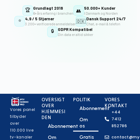
Grundlagt 2018
50.000+ Kunder
🏆
👥
6+ års erfaring i branchen
I Danmark og Norden
4,9 / 5 Stjerner
Dansk Support 24/7
⭐
🇩🇰
3.200+ verificerede anmeldelser
Chat, e-mail & telefon
GDPR Kompatibel
🔒
Din data er altid sikker
OVERSIGT
POLITIK
VORES
OVER
KONTAKT
Abonnement
Vores panel
HJEMMESI
+44
tilbyder
DEN
7412
Om
over
os
Abonnement
852786
110.000 live
Gratis
tv-kanaler
Om
contact@my