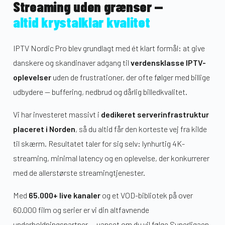
Streaming uden grænser —
altid krystalklar kvalitet
IPTV Nordic Pro blev grundlagt med ét klart formål: at give
danskere og skandinaver adgang til
verdensklasse IPTV-
oplevelser
uden de frustrationer, der ofte følger med billige
udbydere — buffering, nedbrud og dårlig billedkvalitet.
Vi har investeret massivt i
dedikeret serverinfrastruktur
placeret i Norden
, så du altid får den korteste vej fra kilde
til skærm. Resultatet taler for sig selv: lynhurtig 4K-
streaming, minimal latency og en oplevelse, der konkurrerer
med de allerstørste streamingtjenester.
Med
65.000+ live kanaler
og et VOD-bibliotek på over
60.000 film og serier er vi din altfavnende
underholdningspartner — uanset om du vil følge Superligaen