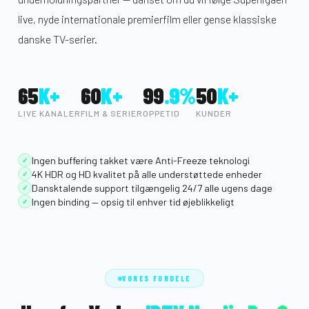
live, nyde internationale premierfilm eller gense klassiske
danske TV-serier.
65
K+
60
K+
99
.9%
50
K+
LIVE KANALER
FILM & SERIER
OPPETID
KUNDER
Ingen buffering takket være Anti-Freeze teknologi
✓
4K HDR og HD kvalitet på alle understøttede enheder
✓
Dansktalende support tilgængelig 24/7 alle ugens dage
✓
Ingen binding — opsig til enhver tid øjeblikkeligt
✓
VORES FORDELE